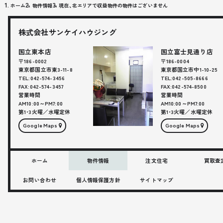
ホーム
物件情報
現在、北エリアで収益物件の物件はございません
株式会社サンケイハウジング
国立東本店
国立富士見通り店
〒186-0002
〒186-0004
東京都
国立市
東3-11-8
東京都国立市中1-10-25
TEL:
042-574-3456
TEL:
042-505-8666
FAX:
042-574-3457
FAX:
042-574-8500
営業時間
営業時間
AM10:00～PM7:00
AM10:00～PM7:00
第1･3火曜／水曜定休
第1･3火曜／水曜定休
Google Maps
Google Maps
ホーム
物件情報
注文住宅
買取査
お問い合わせ
個人情報保護方針
サイトマップ