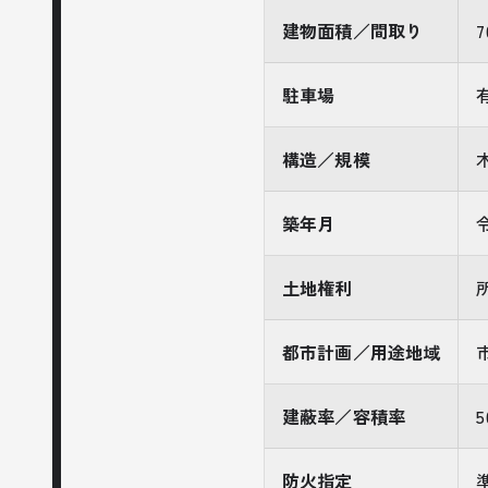
建物面積／間取り
駐車場
構造／規模
築年月
土地権利
都市計画／用途地域
建蔽率／容積率
5
防火指定