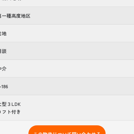
第一種高度地区
宅地
相談
仲介
-186
大型３LDK
ロフト付き