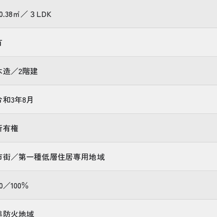
70.38㎡／３LDK
有
木造／2階建
令和3年8月
所有権
市街／第一種低層住居専用地域
0／100％
準防火地域