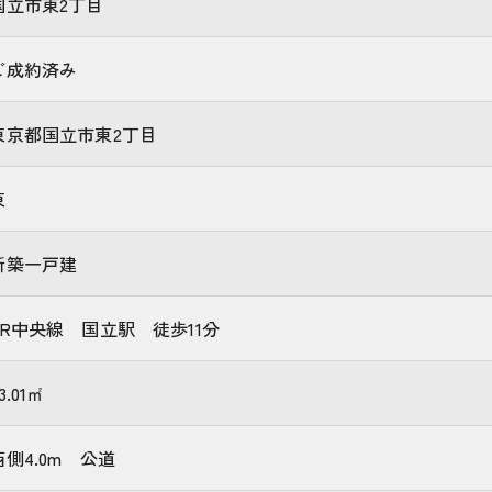
国立市東2丁目
ご成約済み
東京都国立市東2丁目
東
新築一戸建
JR中央線 国立駅 徒歩11分
3.01㎡
西側4.0m 公道