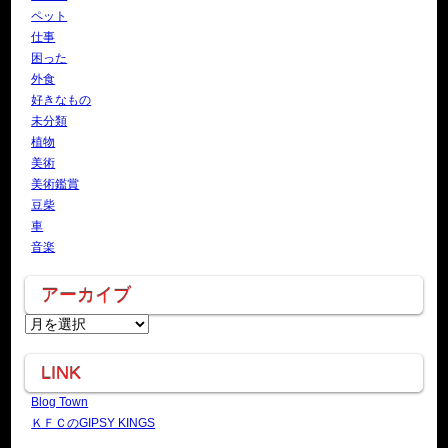
ペット
仕事
困った
外食
好きなもの
未分類
植物
美術
美術鑑賞
豆柴
車
音楽
アーカイブ
アーカイブ
LINK
Blog Town
ＫＦＣのGIPSY KINGS