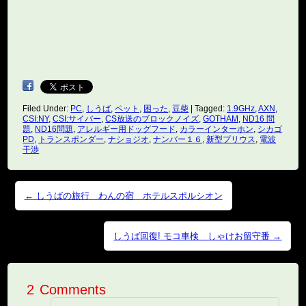
Filed Under:
PC
,
しうば
,
ペット
,
困った
,
豆柴
|
Tagged:
1.9GHz
,
AXN
,
CSI:NY
,
CSI:サイバー
,
CS放送のブロックノイズ
,
GOTHAM
,
ND16 問
題
,
ND16問題
,
アレルギー用ドッグフード
,
カラーインターホン
,
シカゴ
PD
,
トランスポンダー
,
ナショジオ
,
ナンバー１６
,
新型プリウス
,
電波
干渉
Post navigation
←
しうばの旅行 わんの宿 ホテルスポルシオン
しうば回復! モコ車検 しゃけお留守番
→
2 Comments