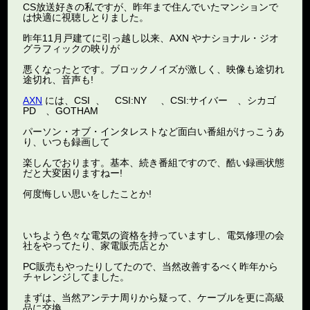
CS放送好きの私ですが、昨年まで住んでいたマンションで
は快適に視聴しとりました。
昨年11月戸建てに引っ越し以来、AXN やナショナル・ジオ
グラフィックの映りが
悪くなったとです。ブロックノイズが激しく、映像も途切れ
途切れ、音声も!
AXN
には、CSI 、 CSI:NY 、CSI:サイバー 、シカゴ
PD 、GOTHAM
パーソン・オブ・インタレストなど面白い番組がけっこうあ
り、いつも録画して
楽しんでおります。基本、続き番組ですので、酷い録画状態
だと大変困りますねー!
何度悔しい思いをしたことか!
いちよう色々な電気の資格を持っていますし、電気修理の会
社をやってたり、家電販売店とか
PC販売もやったりしてたので、当然改善するべく昨年から
チャレンジしてました。
まずは、当然アンテナ周りから疑って、ケーブルを更に高級
品に交換、