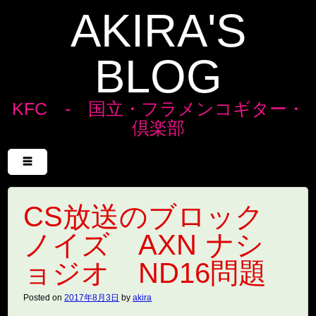
AKIRA'S
BLOG
KFC - 国立・フラメンコギター・
倶楽部
Menu
Skip to content
☰
CS放送のブロック
ノイズ AXN ナシ
ョジオ ND16問題
Posted on
2017年8月3日
by
akira