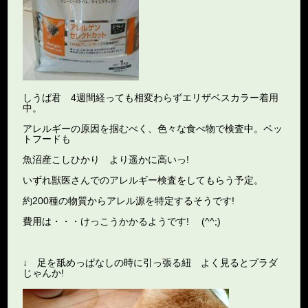
しうば君 4週間経っても相変わらずエリザベスカラー着用
中。
アレルギーの原因を掴むべく、色々な食べ物で検査中。ペッ
トフードも
魚沼産こしひかり より遥かに高いっ!
いずれ獣医さんでのアレルギー検査をしてもらう予定。
約200種の物質からアレル源を特定するそうです!
費用は・・・けっこうかかるようです! (^^;)
↓ 足を舐めっぱなしの時に引っ張る紐 よく見るとプラダ
じゃんか!