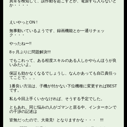
異常を検知して、誤作動を起こすとか、電源すら入らないと
か・・・・
えいやっとON !
無事動いているようです、録画機能とか一通りチェッ
ク・・・
やったねー!!
8ヶ月ぶりに問題解決!!!
でもこれって、ある程度スキルのある人しかやらんほうが良
いみたいよ。
保証も効かなくなるでしょうし、なんかあっても自己責任っ
てことで。。。
1番良い方法は、子機が付かない下位機種に変更すればBEST
です。
私も今回上手くいかなければ、そうする予定でした。
ともあれ、同じ悩みの人がゴマンと居る中、インターホンで
の干渉の記述は
皆無だったので、大発見! となりますかな・・・ !!!