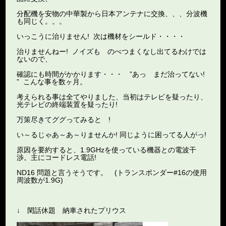
分配機を安物の中華製から日本アンテナに交換、、、分波機
も同じく。。。
いっこうに治りません! 次は機材をシールド・・・・
治りませんねー! ノイズも のべつまくなし出てるわけでは
ないので、
確認にも時間がかかります・・・ ”あっ まだ治ってない!
” こんな事を数ヶ月。
考えられる事は全てやりました、当初はテレビを疑ったり、
光テレビの終端装置を疑ったり!
万策尽きてググってみると !
い～るじゃあ～あ～りませんか! 同じように困ってる人がっ!
原因を要約すると、1.9GHzを使っている機器との電波干
渉。主にコードレス電話!
ND16 問題と言うそうです。 (トランスポンダー#16の使用
周波数が1.9G)
↓ 閑話休題 納車されたプリウス