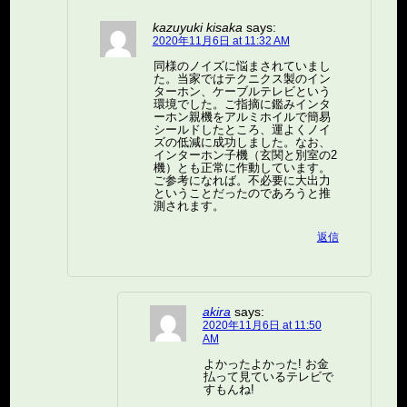
kazuyuki kisaka
says:
2020年11月6日 at 11:32 AM
同様のノイズに悩まされていまし
た。当家ではテクニクス製のイン
ターホン、ケーブルテレビという
環境でした。ご指摘に鑑みインタ
ーホン親機をアルミホイルで簡易
シールドしたところ、運よくノイ
ズの低減に成功しました。なお、
インターホン子機（玄関と別室の2
機）とも正常に作動しています。
ご参考になれば。不必要に大出力
ということだったのであろうと推
測されます。
返信
akira
says:
2020年11月6日 at 11:50
AM
よかったよかった! お金
払って見ているテレビで
すもんね!