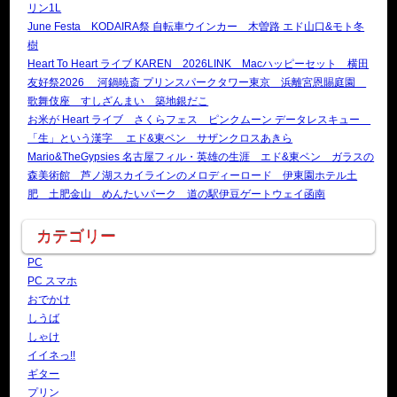
リン1L
June Festa KODAIRA祭 自転車ウインカー 木曽路 エド山口&モト冬
樹
Heart To Heart ライブ KAREN 2026LINK Macハッピーセット 横田
友好祭2026 河鍋暁斎 プリンスパークタワー東京 浜離宮恩賜庭園
歌舞伎座 すしざんまい 築地銀だこ
お米が Heart ライブ さくらフェス ピンクムーン データレスキュー
「生」という漢字 エド&東ベン サザンクロスあきら
Mario&TheGypsies 名古屋フィル・英雄の生涯 エド&東ベン ガラスの
森美術館 芦ノ湖スカイラインのメロディーロード 伊東園ホテル土
肥 土肥金山 めんたいパーク 道の駅伊豆ゲートウェイ函南
カテゴリー
PC
PC スマホ
おでかけ
しうば
しゃけ
イイネっ!!
ギター
プリン