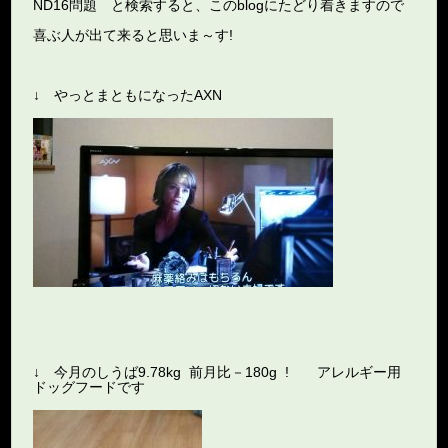
ND16問題 と検索すると、このblogにたどり着きますので
喜ぶ人が出て来ると思いま～す!
↓ やっとまともになったAXN
↓ 今月のしうば9.78kg 前月比－180g ! アレルギー用
ドッグフードです