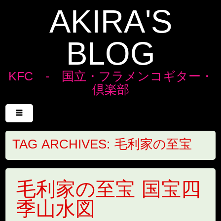
AKIRA'S
BLOG
KFC - 国立・フラメンコギター・
倶楽部
Menu
Skip to content
☰
TAG ARCHIVES:
毛利家の至宝
毛利家の至宝 国宝四
季山水図