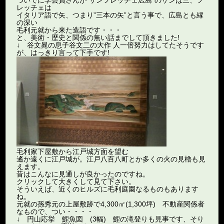
レッチェは
イタリア語で矢、つまり”三本の矢”と言う事で、広島とも縁
の深い
毛利元就から来た造語です・・・
と、美術・歴史と関係の無い話までして頂きました!
↓ 谷文晁の息子谷文二の大作 人一倍努力はしてたそうです
が、はっきり言って下手です!
毛利家下屋敷から江戸城方面を望む
遙か遠くに江戸城が。江戸八百八町とか多くの火の見櫓も見
えます。
昔はこんなに見通しが良かったのですね。
クリックして大きくして見て下さい。
そういえば、近くのヒルズに毛利庭園なるものもあります
ね。
元就の孫秀元の上屋敷跡で4,300㎡(1,300坪) 不動産関係者
なもので、つい・・・・
↓ 円山応挙 鯉魚図 (3幅) 鯉の滝登りも見事です、そり