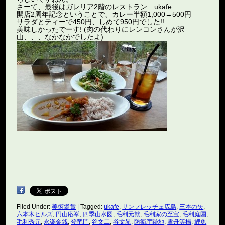
さーて、最後はガレリア2階のレストラン ukafe
開店2周年記念ということで、カレー半額1,000→500円
サラダとティーで450円、しめて950円でした!!
美味しかったでーす! (肉の代わりにレンコンさんが沢
山、、、なかなかでしたよ)
Filed Under:
美術鑑賞
|
Tagged:
ukafe
,
サンフレッチェ広島
,
三本の矢
,
六本木ヒルズ
,
円山応挙
,
四季山水図
,
毛利元就
,
毛利家の至宝
,
毛利庭園
,
毛利秀元
,
永楽金銭
,
登竜門
,
谷文二
,
谷文晁
,
防衛庁跡地
,
雪舟等楊
,
鯉魚