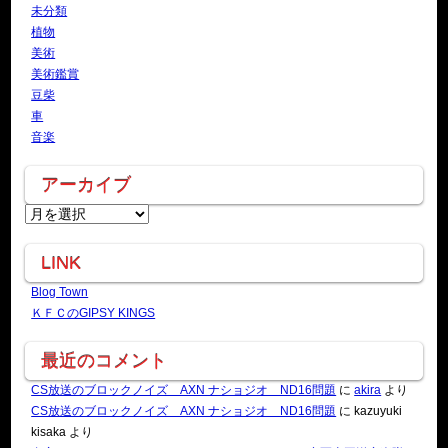
未分類
植物
美術
美術鑑賞
豆柴
車
音楽
アーカイブ
アーカイブ
LINK
Blog Town
ＫＦＣのGIPSY KINGS
最近のコメント
CS放送のブロックノイズ AXN ナショジオ ND16問題
に
akira
より
CS放送のブロックノイズ AXN ナショジオ ND16問題
に
kazuyuki
kisaka
より