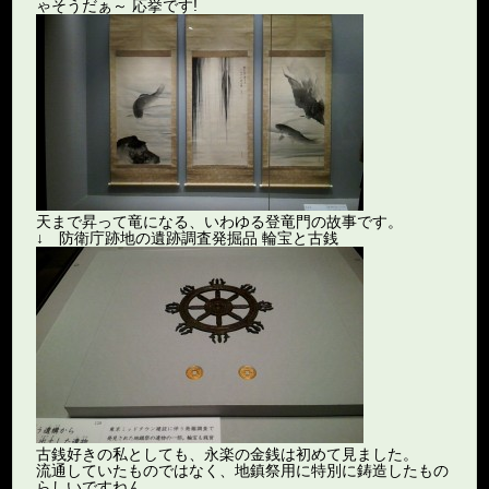
ゃそうだぁ～ 応挙です!
天まで昇って竜になる、いわゆる登竜門の故事です。
↓ 防衛庁跡地の遺跡調査発掘品 輪宝と古銭
古銭好きの私としても、永楽の金銭は初めて見ました。
流通していたものではなく、地鎮祭用に特別に鋳造したもの
らしいですねん。