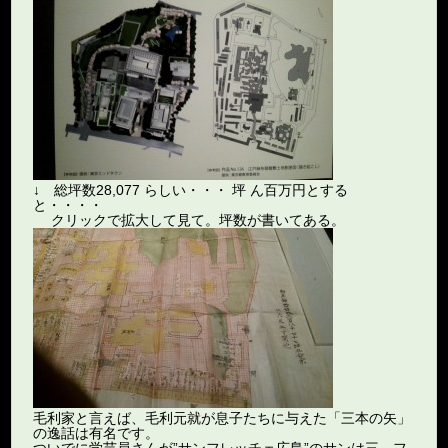
↓ 総坪数28,077 らしい・・・ 坪 ん百万円とする
と・・・・
クリックで拡大して見て。坪数が書いてある。
毛利家と言えば、毛利元就が息子たちに与えた「三本の矢」
の逸話は有名です。
ついでに学芸員さんが”サンフレッチェ広島”のサンは三、フ