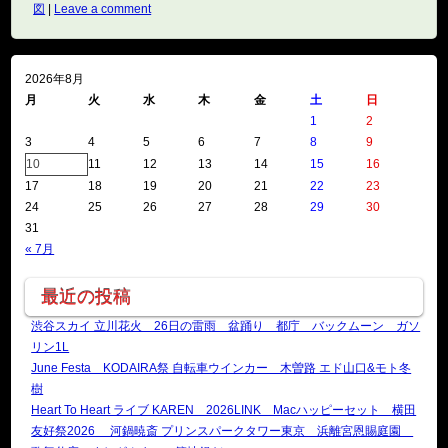
図
|
Leave a comment
2026年8月
月
火
水
木
金
土
日
1
2
3
4
5
6
7
8
9
10
11
12
13
14
15
16
17
18
19
20
21
22
23
24
25
26
27
28
29
30
31
« 7月
最近の投稿
渋谷スカイ 立川花火 26日の雷雨 盆踊り 都庁 バックムーン ガソ
リン1L
June Festa KODAIRA祭 自転車ウインカー 木曽路 エド山口&モト冬
樹
Heart To Heart ライブ KAREN 2026LINK Macハッピーセット 横田
友好祭2026 河鍋暁斎 プリンスパークタワー東京 浜離宮恩賜庭園