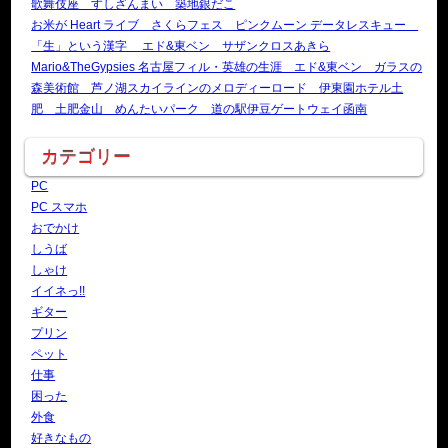
歌舞伎座 すしざんまい 築地銀だこ
お米が Heart ライブ さくらフェス ピンクムーン データレスキュー
「生」という漢字 エド&東ベン サザンクロスあきら
Mario&TheGypsies 名古屋フィル・英雄の生涯 エド&東ベン ガラスの
森美術館 芦ノ湖スカイラインのメロディーロード 伊東園ホテル土
肥 土肥金山 めんたいパーク 道の駅伊豆ゲートウェイ函南
カテゴリー
PC
PC スマホ
おでかけ
しうば
しゃけ
イイネっ!!
ギター
プリン
ペット
仕事
困った
外食
好きなもの