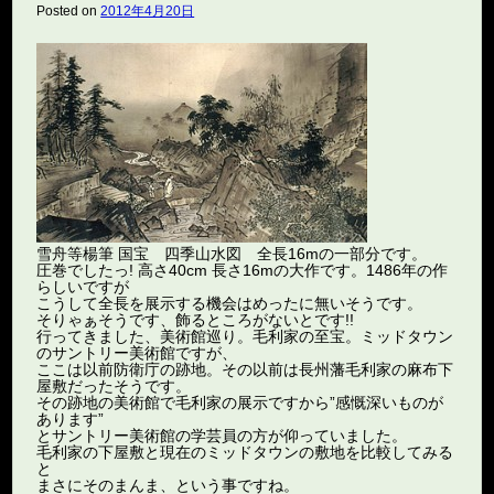
Posted on
2012年4月20日
雪舟等楊筆 国宝 四季山水図 全長16mの一部分です。
圧巻でしたっ! 高さ40cm 長さ16mの大作です。1486年の作
らしいですが
こうして全長を展示する機会はめったに無いそうです。
そりゃぁそうです、飾るところがないとです!!
行ってきました、美術館巡り。毛利家の至宝。ミッドタウン
のサントリー美術館ですが、
ここは以前防衛庁の跡地。その以前は長州藩毛利家の麻布下
屋敷だったそうです。
その跡地の美術館で毛利家の展示ですから”感慨深いものが
あります”
とサントリー美術館の学芸員の方が仰っていました。
毛利家の下屋敷と現在のミッドタウンの敷地を比較してみる
と
まさにそのまんま、という事ですね。